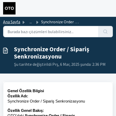
Ana içeriğe geç
Ana Sayfa
...
Synchronize Order / Sipariş Senkronizasyonu
Synchronize Order / Sipariş
Senkronizasyonu
Şu tarihte değiştirildi Prş, 6 Mar, 2025 şunda: 2:36 PM
Genel Özellik Bilgisi
Özellik Adı:
Synchronize Order / Sipariş Senkronizasyonu
Özellik Genel Bakış:
OTO'daki
Synchronize Order / Sipariş