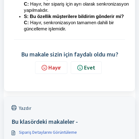
C:
Hayır, her sipariş için ayrı olarak senkronizasyon
yapılmalıdır.
S: Bu özellik müşterilere bildirim gönderir mi?
C:
Hayır, senkronizasyon tamamen dahili bir
güncelleme işlemidir.
Bu makale sizin için faydalı oldu mu?
Hayır
Evet
Yazdır
Bu klasördeki makaleler -
Sipariş Detaylarını Görüntüleme