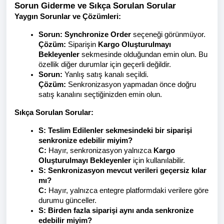
Sorun Giderme ve Sıkça Sorulan Sorular
Yaygın Sorunlar ve Çözümleri:
Sorun:
Synchronize Order
seçeneği görünmüyor.
Çözüm:
Siparişin
Kargo Oluşturulmayı
Bekleyenler
sekmesinde olduğundan emin olun. Bu
özellik diğer durumlar için geçerli değildir.
Sorun:
Yanlış satış kanalı seçildi.
Çözüm:
Senkronizasyon yapmadan önce doğru
satış kanalını seçtiğinizden emin olun.
Sıkça Sorulan Sorular:
S: Teslim Edilenler sekmesindeki bir siparişi
senkronize edebilir miyim?
C:
Hayır, senkronizasyon yalnızca
Kargo
Oluşturulmayı Bekleyenler
için kullanılabilir.
S: Senkronizasyon mevcut verileri geçersiz kılar
mı?
C:
Hayır, yalnızca entegre platformdaki verilere göre
durumu günceller.
S: Birden fazla siparişi aynı anda senkronize
edebilir miyim?